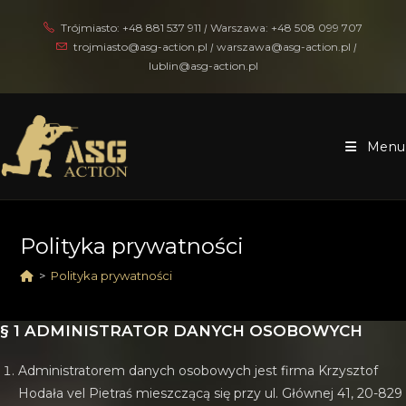
Skip
Trójmiasto:
+48 881 537 911
|
Warszawa:
+48 508 099 707
to
trojmiasto@asg-action.pl
|
warszawa@asg-action.pl
|
content
lublin@asg-action.pl
Menu
Polityka prywatności
>
Polityka prywatności
§ 1 ADMINISTRATOR DANYCH OSOBOWYCH
Administratorem danych osobowych jest firma Krzysztof
Hodała vel Pietraś mieszczącą się przy ul. Głównej 41, 20-829